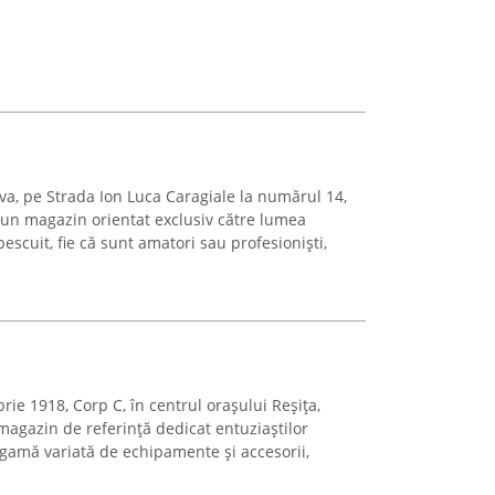
eva, pe Strada Ion Luca Caragiale la numărul 14,
 un magazin orientat exclusiv către lumea
pescuit, fie că sunt amatori sau profesioniști,
rie 1918, Corp C, în centrul orașului Reșița,
magazin de referință dedicat entuziaștilor
 gamă variată de echipamente și accesorii,