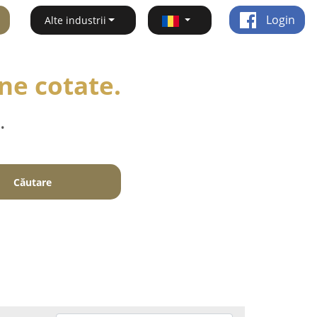
Login
Alte industrii
ne cotate.
.
Căutare