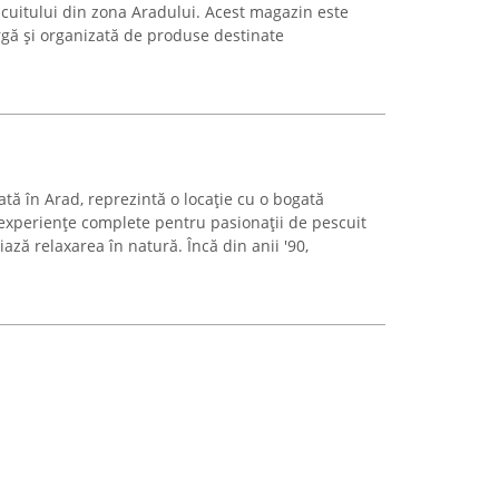
scuitului din zona Aradului. Acest magazin este
rgă și organizată de produse destinate
ată în Arad, reprezintă o locație cu o bogată
 experiențe complete pentru pasionații de pescuit
iază relaxarea în natură. Încă din anii '90,