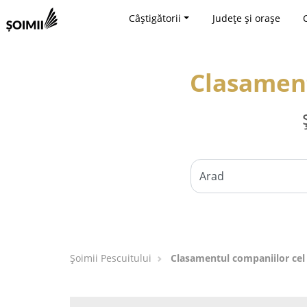
Câștigătorii
Județe și orașe
Clasament
Șoimii Pescuitului
Clasamentul companiilor cel 