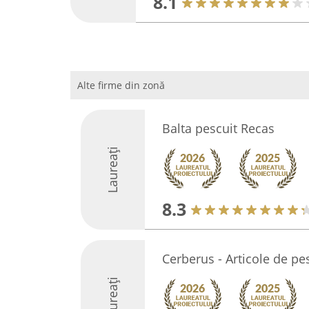
8.1
Alte firme din zonă
Balta pescuit Recas
Laureați
8.3
Cerberus - Articole de pe
Laureați