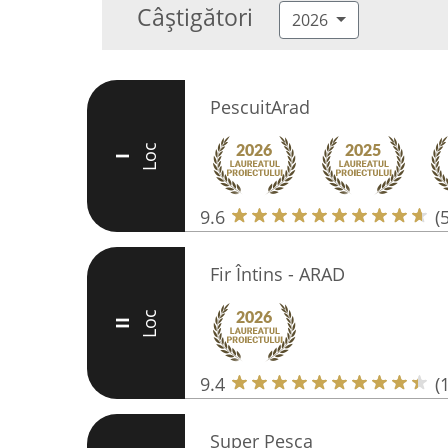
Câștigători
2026
PescuitArad
Loc
I
9.6
(
Fir Întins - ARAD
Loc
II
9.4
(
Super Pesca