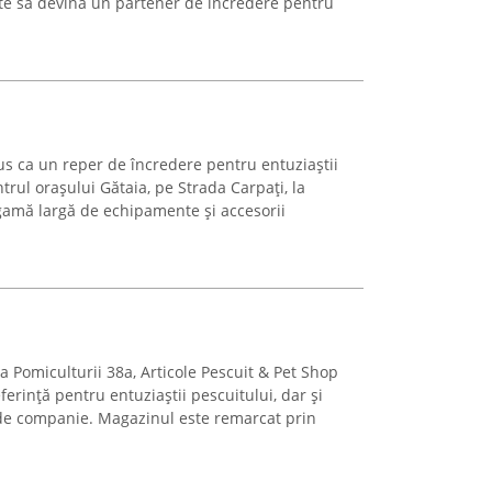
e să devină un partener de încredere pentru
us ca un reper de încredere pentru entuziaștii
trul orașului Gătaia, pe Strada Carpați, la
gamă largă de echipamente și accesorii
da Pomiculturii 38a, Articole Pescuit & Pet Shop
erință pentru entuziaștii pescuitului, dar și
 de companie. Magazinul este remarcat prin