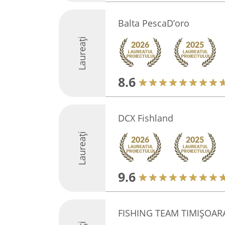
Balta PescaD’oro
Laureați
8.6
DCX Fishland
Laureați
9.6
FISHING TEAM TIMIȘOAR