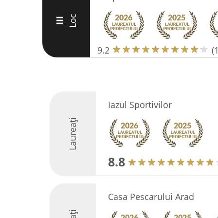
Loc
III
9.2
(
Iazul Sportivilor
Laureați
8.8
Casa Pescarului Arad