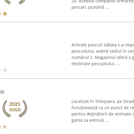
29. Această companie urmăreșt
pescari, punând ...
Articole pescuit Gătaia s-a imp
pescuitului, având sediul în cen
numărul 2. Magazinul oferă o 
destinate pescuitului, ...
op
Localizat în Timișoara, pe Stra
funcționează ca un punct de ref
pentru deținătorii de animale
gama sa extinsă ...