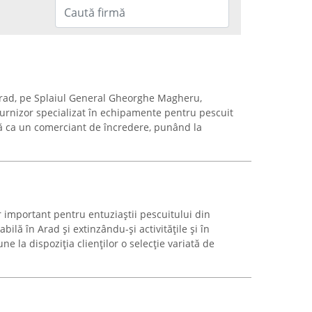
 Arad, pe Splaiul General Gheorghe Magheru,
furnizor specializat în echipamente pentru pescuit
ă ca un comerciant de încredere, punând la
r important pentru entuziaștii pescuitului din
ilă în Arad și extinzându-și activitățile și în
ne la dispoziția clienților o selecție variată de