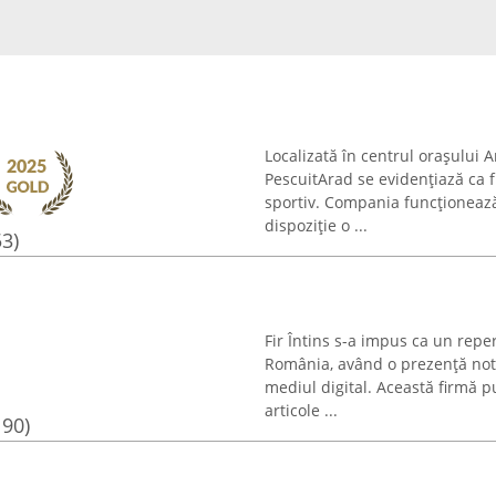
Localizată în centrul orașului
PescuitArad se evidențiază ca 
sportiv. Compania funcționeaz
dispoziție o ...
53)
Fir Întins s-a impus ca un repe
România, având o prezență notab
mediul digital. Această firmă pu
articole ...
190)