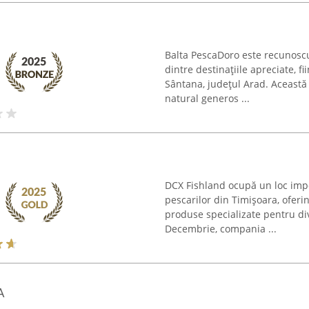
Balta PescaDoro este recunoscu
dintre destinațiile apreciate, f
Sântana, județul Arad. Această
natural generos ...
DCX Fishland ocupă un loc imp
pescarilor din Timișoara, oferi
produse specializate pentru div
Decembrie, compania ...
A