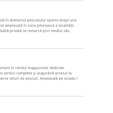
tă în domeniul pescuitului sportiv drept una
iind amplasată în zona pitorească a localității
 baltă privată se remarcă prin mediul său
ortant în rândul magazinelor dedicate
nd servicii complete și asigurând accesul la
erse stiluri de pescuit. Amplasată pe strada 1