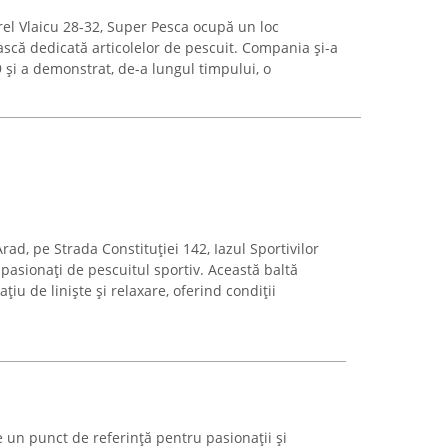
rel Vlaicu 28-32, Super Pesca ocupă un loc
scă dedicată articolelor de pescuit. Compania și-a
9 și a demonstrat, de-a lungul timpului, o
ad, pe Strada Constituției 142, Iazul Sportivilor
 pasionați de pescuitul sportiv. Această baltă
iu de liniște și relaxare, oferind condiții
 un punct de referință pentru pasionații și