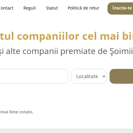
Contact
Reguli
Statut
Politică de retur
Înscrie-te
ul companiilor cel mai bi
și alte companii premiate de Șoimii
mai bine cotate.