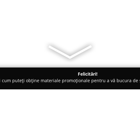
Felicitări!
ți cum puteți obține materiale promoționale pentru a vă bucura d
mai bine cotate.
FISHING TEAM TIMIȘOARA