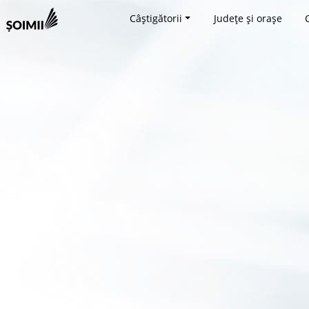
Câștigătorii
Județe și orașe