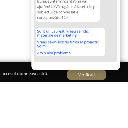
Bună, suntem încântați să vă
ajutăm! 🙂 Vă rugăm să faceți clic pe
subiectul de conversație
corespunzător! 🙂
Sunt un Laureat, vreau să ridic
materiale de marketing
Vreau să-mi înscriu firma in proiectul
Șoimii
Am o altă problemă
e succesul dumneavoastră.
Verificați