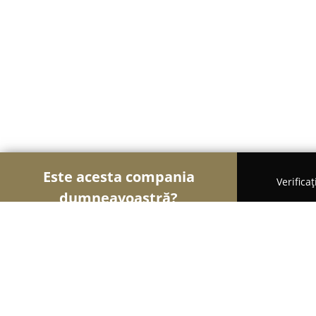
Este acesta compania
Verifica
dumneavoastră?
Șoimii Pescuitului
Clasamentul companiilor cel 
FISHING TEAM TIMIȘOARA