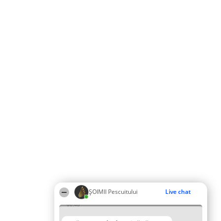
ȘOIMII Pescuitului
Live chat
06:48