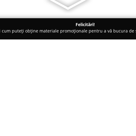
Felicitări!
ți cum puteți obține materiale promoționale pentru a vă bucura d
mai bine cotate.
Pescăria Peștișorul de Aur
Despre companie:
Pescăria
Peștișorul de Aur
, si
tradiție, axată pe crearea unei
sportiv și pentru cei care aprec
această pescărie a devenit un p
cât și pentru cei profesioniști 
apropierea apei.