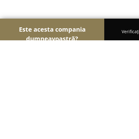
Este acesta compania
Verifica
dumneavoastră?
Șoimii Pescuitului
Clasamentul companiilor cel 
Pescăria Peștișorul de Aur
9.1
(213)
Arad, Arad