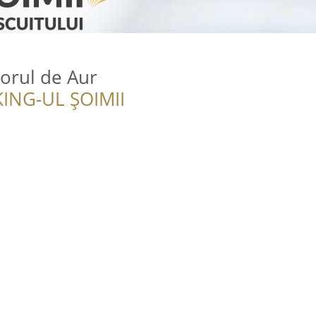
șorul de Aur
ING-UL ȘOIMII