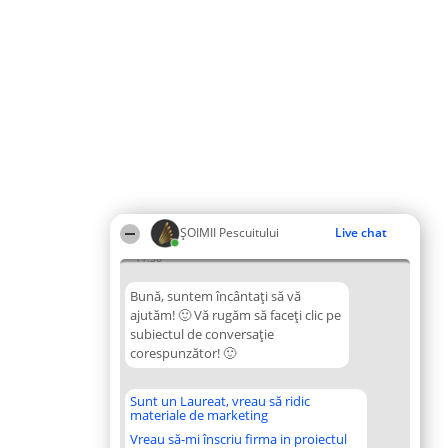
ȘOIMII Pescuitului
Live chat
11:36
Bună, suntem încântați să vă
ajutăm! 🙂 Vă rugăm să faceți clic pe
subiectul de conversație
corespunzător! 🙂
Sunt un Laureat, vreau să ridic
materiale de marketing
Vreau să-mi înscriu firma in proiectul