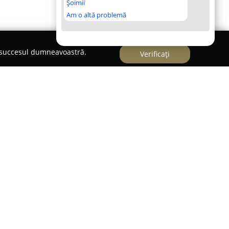
Șoimii
Am o altă problemă
e succesul dumneavoastră.
Verificați
tuată în Arad, reprezintă o locație cu o bogată
 experiențe complete pentru pasionații de pescuit
iază relaxarea în natură. Încă din anii '90,
unct de referință atât pentru pescarii amatori,
care își doresc să petreacă timpul liber în