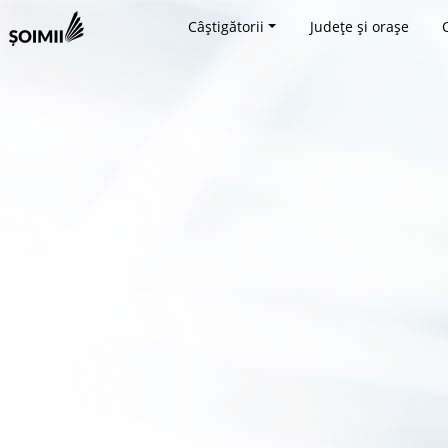
Câștigătorii
Județe și orașe