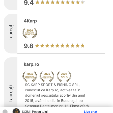
9.4
4Karp
Laureați
9.8
karp.ro
SC KARP SPORT & FISHING SRL,
Laureați
cunoscut ca Karp.ro, activează în
domeniul pescuitului sportiv din anul
2015, având sediul în București, pe
Șoseaua Pantelimon nr. 12. Firma oferă
o gamă extinsă de articole și accesorii
ȘOIMII Pescuitului
Live chat