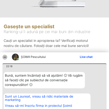
Gasește un specialist
Ranking-ul îi adună pe cei mai buni din industrie
Cauți un specialist in apropierea ta? Verificați motorul
nostru de căutare. Folosiți doar cele mai bune servicii!
ȘOIMII Pescuitului
Live chat
Căutare
22:18
Bună, suntem încântați să vă ajutăm! 🙂 Vă rugăm
să faceți clic pe subiectul de conversație
corespunzător! 🙂
Sunt un Laureat, vreau să ridic materiale de
Organizator Ranking
Plebiscyt
Contact
marketing
BRIGHT SOLUTIONS BR SRL
Câștigătorii
Contact
Aleea Timisul De Sus 2 Bl. A30
Lista Tuturor
Vreau să-mi înscriu firma in proiectul Șoimii
Sc. A Et. 4 Ap. 13 Cod 061952
Laureaților