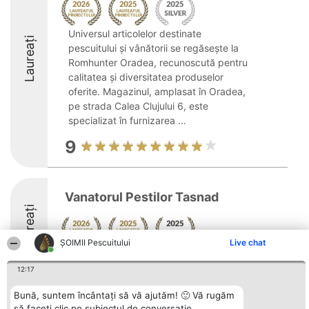
Universul articolelor destinate
Laureați
pescuitului și vânătorii se regăsește la
Romhunter Oradea, recunoscută pentru
calitatea și diversitatea produselor
oferite. Magazinul, amplasat în Oradea,
pe strada Calea Clujului 6, este
specializat în furnizarea ...
9
Vanatorul Pestilor Tasnad
Laureați
ȘOIMII Pescuitului
Live chat
9.2
12:17
Bună, suntem încântați să vă ajutăm! 🙂 Vă rugăm
să faceți clic pe subiectul de conversație