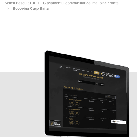
Șoimii Pescuitului
Clasamentul companiilor cel mai bine cotate.
Bucovina Carp Baits