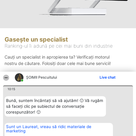
Gasește un specialist
Ranking-ul îi adună pe cei mai buni din industrie
Cauți un specialist in apropierea ta? Verificați motorul
nostru de căutare. Folosiți doar cele mai bune servicii!
ȘOIMII Pescuitului
Live chat
Căutare
10:15
Bună, suntem încântați să vă ajutăm! 🙂 Vă rugăm
să faceți clic pe subiectul de conversație
corespunzător! 🙂
Sunt un Laureat, vreau să ridic materiale de
Organizator Ranking
Plebiscyt
Contact
marketing
BRIGHT SOLUTIONS BR SRL
Câștigătorii
Contact