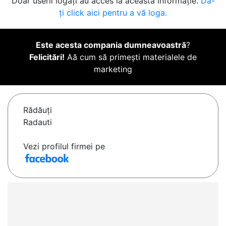
Doar userii logați au acces la această informație.
Da-
ți click aici pentru a vă loga.
Este acesta compania dumneavoastră
?
Felicitări!
Aă cum să primești materialele de
marketing
Rădăuţi
Radauti
Vezi profilul firmei pe