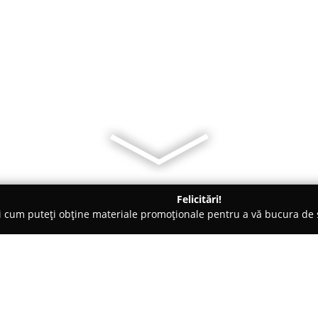
Felicitări!
ți cum puteți obține materiale promoționale pentru a vă bucura d
mai bine cotate.
Avat Articole de Pescuit Alba Iulia, bld. Transi