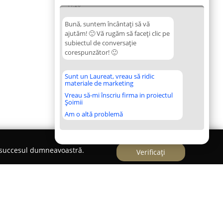
11:26
Bună, suntem încântați să vă
ajutăm! 🙂 Vă rugăm să faceți clic pe
subiectul de conversație
corespunzător! 🙂
Sunt un Laureat, vreau să ridic
materiale de marketing
Vreau să-mi înscriu firma in proiectul
Șoimii
Am o altă problemă
e succesul dumneavoastră.
Verificați
lvaniei Nr.19