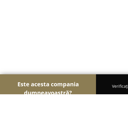
Este acesta compania
Verifica
dumneavoastră?
Șoimii Pescuitului
Clasamentul companiilor cel 