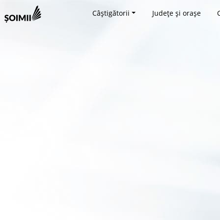
Câștigătorii
Județe și orașe