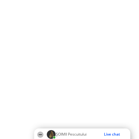
ȘOIMII Pescuitului
Live chat