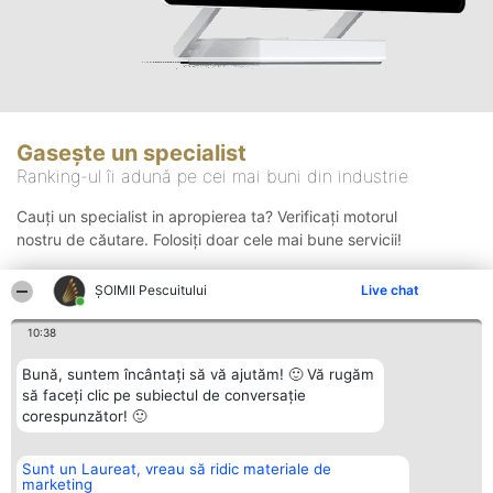
Gasește un specialist
Ranking-ul îi adună pe cei mai buni din industrie
Cauți un specialist in apropierea ta? Verificați motorul
nostru de căutare. Folosiți doar cele mai bune servicii!
ȘOIMII Pescuitului
Live chat
Căutare
10:38
Bună, suntem încântați să vă ajutăm! 🙂 Vă rugăm
să faceți clic pe subiectul de conversație
corespunzător! 🙂
Sunt un Laureat, vreau să ridic materiale de
Organizator Ranking
Plebiscyt
Contact
marketing
BRIGHT SOLUTIONS BR SRL
Câștigătorii
Contact