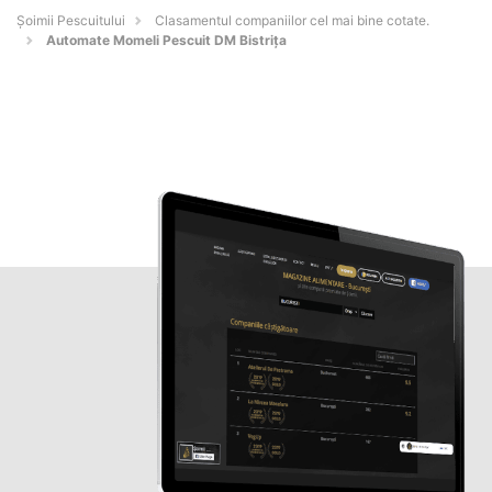
Șoimii Pescuitului
Clasamentul companiilor cel mai bine cotate.
Automate Momeli Pescuit DM Bistrița