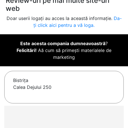
Review-uri pe mai multe site-uri
web
Doar userii logați au acces la această informație.
Da-
ți click aici pentru a vă loga.
Este acesta compania dumneavoastră
?
Felicitări!
Aă cum să primești materialele de
marketing
Bistriţa
Calea Dejului 250