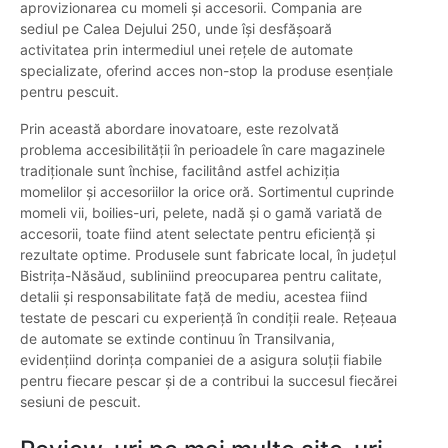
aprovizionarea cu momeli și accesorii. Compania are
sediul pe Calea Dejului 250, unde își desfășoară
activitatea prin intermediul unei rețele de automate
specializate, oferind acces non-stop la produse esențiale
pentru pescuit.
Prin această abordare inovatoare, este rezolvată
problema accesibilității în perioadele în care magazinele
tradiționale sunt închise, facilitând astfel achiziția
momelilor și accesoriilor la orice oră. Sortimentul cuprinde
momeli vii, boilies-uri, pelete, nadă și o gamă variată de
accesorii, toate fiind atent selectate pentru eficiență și
rezultate optime. Produsele sunt fabricate local, în județul
Bistrița-Năsăud, subliniind preocuparea pentru calitate,
detalii și responsabilitate față de mediu, acestea fiind
testate de pescari cu experiență în condiții reale. Rețeaua
de automate se extinde continuu în Transilvania,
evidențiind dorința companiei de a asigura soluții fiabile
pentru fiecare pescar și de a contribui la succesul fiecărei
sesiuni de pescuit.