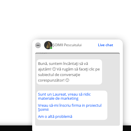
ȘOIMII Pescuitului
Live chat
19:51
Bună, suntem încântați să vă
ajutăm! 🙂 Vă rugăm să faceți clic pe
subiectul de conversație
corespunzător! 🙂
Sunt un Laureat, vreau să ridic
materiale de marketing
Vreau să-mi înscriu firma in proiectul
Șoimii
Am o altă problemă