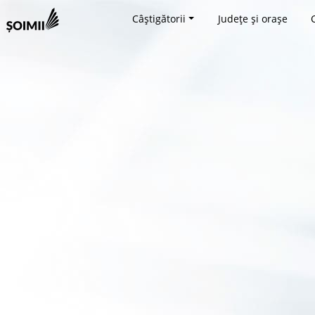
Câștigătorii
Județe și orașe