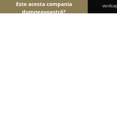
Este acesta compania
Verifica
dumneavoastră?
Șoimii Pescuitului
Clasamentul companiilor cel 
PlasedePescuit.ro - devotati pescaril
9.9
(88)
Suhaia, Suhaia
Afișează numărul de telefon