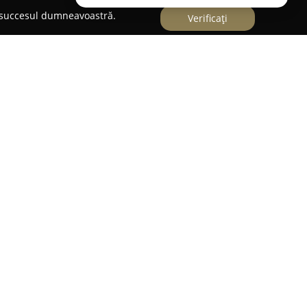
e succesul dumneavoastră.
Verificați
onisti
ază pe furnizarea unei game extinse de
e profesioniștilor, având sediul în Suhaia,
ență de peste 20 de ani în industrie, compania
or individuale, inclusiv plase multi-monofilament
dele de tip „mătase” apreciate pentru finețe și
inde setci, năvoade, prostovol și alte accesorii
sedePescuit.ro
se remarcă prin utilizarea
e și o elasticitate atent controlată a firelor,
ate superioară. O parte semnificativă a uneltelor