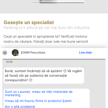
Gasește un specialist
Ranking-ul îi adună pe cei mai buni din industrie
Cauți un specialist in apropierea ta? Verificați motorul
nostru de căutare. Folosiți doar cele mai bune servicii!
ȘOIMII Pescuitului
Live chat
Căutare
12:23
Bună, suntem încântați să vă ajutăm! 🙂 Vă rugăm
să faceți clic pe subiectul de conversație
corespunzător! 🙂
Sunt un Laureat, vreau să ridic materiale de
Organizator Ranking
Plebiscyt
Contact
marketing
BRIGHT SOLUTIONS BR SRL
Câștigătorii
Contact
Aleea Timisul De Sus 2 Bl. A30
Lista Tuturor
Vreau să-mi înscriu firma in proiectul Șoimii
Sc. A Et. 4 Ap. 13 Cod 061952
Laureaților
Am o altă problemă
București
Reguli