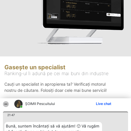
Gasește un specialist
Ranking-ul îi adună pe cei mai buni din industrie
Cauți un specialist in apropierea ta? Verificați motorul
nostru de căutare. Folosiți doar cele mai bune servicii!
ȘOIMII Pescuitului
Live chat
Căutare
21:47
Bună, suntem încântați să vă ajutăm! 🙂 Vă rugăm