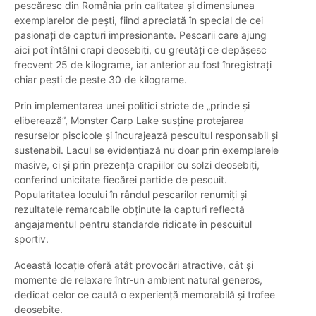
pescăresc din România prin calitatea și dimensiunea
exemplarelor de pești, fiind apreciată în special de cei
pasionați de capturi impresionante. Pescarii care ajung
aici pot întâlni crapi deosebiți, cu greutăți ce depășesc
frecvent 25 de kilograme, iar anterior au fost înregistrați
chiar pești de peste 30 de kilograme.
Prin implementarea unei politici stricte de „prinde și
eliberează”, Monster Carp Lake susține protejarea
resurselor piscicole și încurajează pescuitul responsabil și
sustenabil. Lacul se evidențiază nu doar prin exemplarele
masive, ci și prin prezența crapiilor cu solzi deosebiți,
conferind unicitate fiecărei partide de pescuit.
Popularitatea locului în rândul pescarilor renumiți și
rezultatele remarcabile obținute la capturi reflectă
angajamentul pentru standarde ridicate în pescuitul
sportiv.
Această locație oferă atât provocări atractive, cât și
momente de relaxare într-un ambient natural generos,
dedicat celor ce caută o experiență memorabilă și trofee
deosebite.