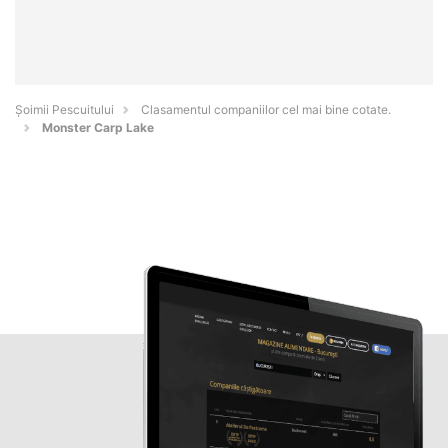
Șoimii Pescuitului
Clasamentul companiilor cel mai bine cotate.
Monster Carp Lake