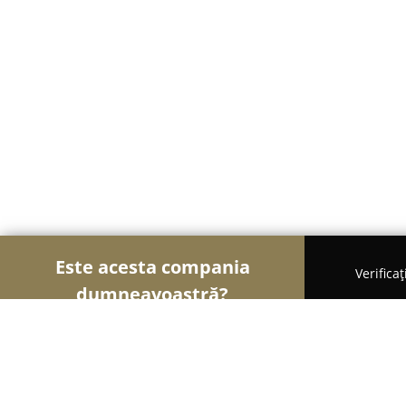
Este acesta compania
Verifica
dumneavoastră?
Șoimii Pescuitului
Clasamentul companiilor cel 