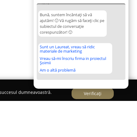
10:12
Bună, suntem încântați să vă
ajutăm! 🙂 Vă rugăm să faceți clic pe
subiectul de conversație
corespunzător! 🙂
Sunt un Laureat, vreau să ridic
materiale de marketing
Vreau să-mi înscriu firma in proiectul
Șoimii
Am o altă problemă
e succesul dumneavoastră.
Verificați