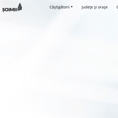
Câștigătorii
Județe și orașe