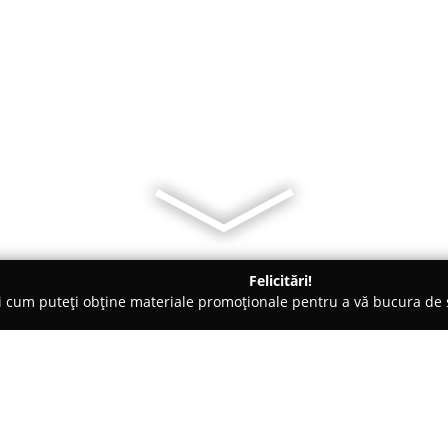
Felicitări!
ți cum puteți obține materiale promoționale pentru a vă bucura d
mai bine cotate.
Magazin pescuit Balta Goe