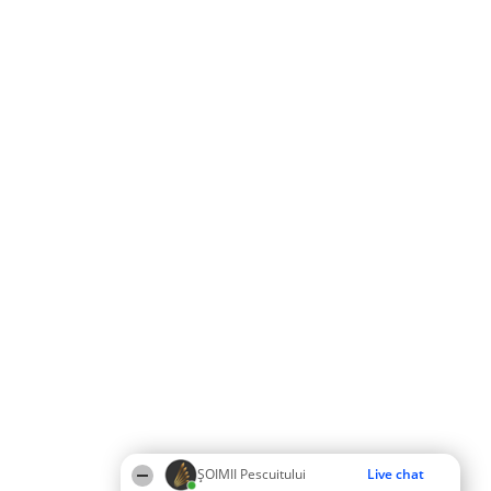
ȘOIMII Pescuitului
Live chat