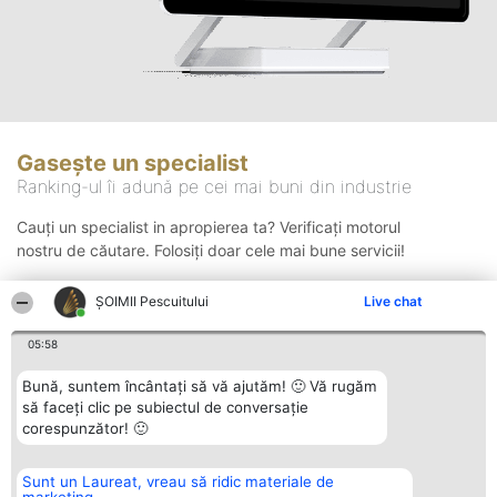
Gasește un specialist
Ranking-ul îi adună pe cei mai buni din industrie
Cauți un specialist in apropierea ta? Verificați motorul
nostru de căutare. Folosiți doar cele mai bune servicii!
ȘOIMII Pescuitului
Live chat
Căutare
05:58
Bună, suntem încântați să vă ajutăm! 🙂 Vă rugăm
să faceți clic pe subiectul de conversație
corespunzător! 🙂
Sunt un Laureat, vreau să ridic materiale de
Organizator Ranking
Plebiscyt
Contact