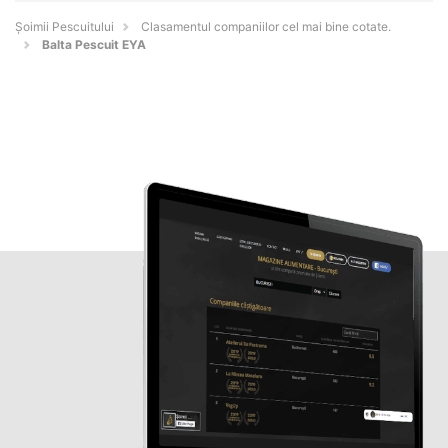
Șoimii Pescuitului
Clasamentul companiilor cel mai bine cotate.
Balta Pescuit EYA