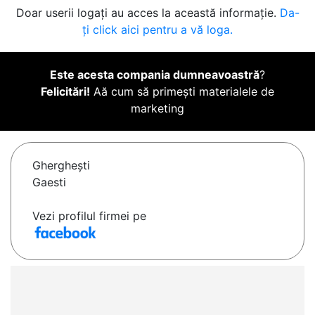
Doar userii logați au acces la această informație.
Da-
ți click aici pentru a vă loga.
Este acesta compania dumneavoastră
?
Felicitări!
Aă cum să primești materialele de
marketing
Ghergheşti
Gaesti
Vezi profilul firmei pe