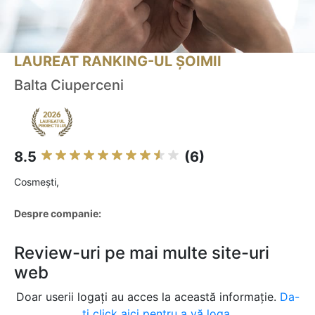
LAUREAT RANKING-UL ȘOIMII
Balta Ciuperceni
8.5
(6)
Cosmeşti,
Despre companie:
Review-uri pe mai multe site-uri
web
Doar userii logați au acces la această informație.
Da-
ți click aici pentru a vă loga.