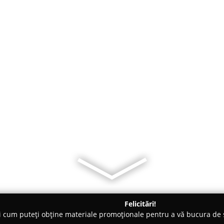
Felicitări!
ți cum puteți obține materiale promoționale pentru a vă bucura d