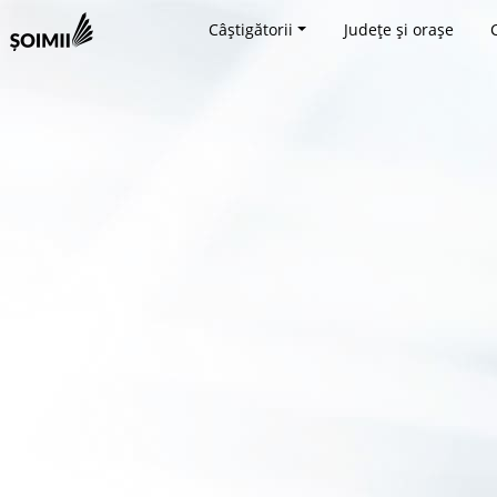
Câștigătorii
Județe și orașe