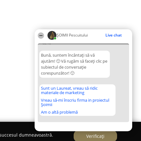
ȘOIMII Pescuitului
Live chat
02:18
Bună, suntem încântați să vă
ajutăm! 🙂 Vă rugăm să faceți clic pe
subiectul de conversație
corespunzător! 🙂
Sunt un Laureat, vreau să ridic
materiale de marketing
Vreau să-mi înscriu firma in proiectul
Șoimii
Am o altă problemă
e succesul dumneavoastră.
Verificați