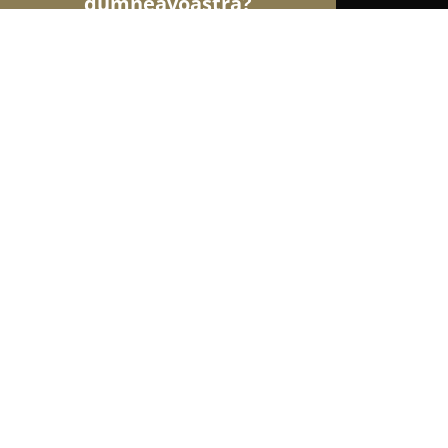
dumneavoastră?
Șoimii Pescuitului
Clasamentul companiilor cel 
Balta Aurelia
8.4
(10)
Chichiş,
Afișează numărul de telefon