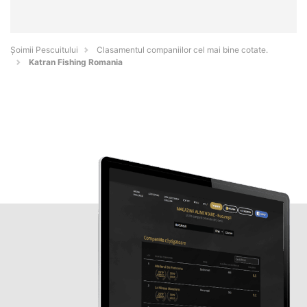
Șoimii Pescuitului
Clasamentul companiilor cel mai bine cotate.
Katran Fishing Romania