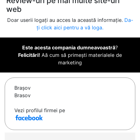
Review-uri pe mai multe site-uri
web
Doar userii logați au acces la această informație.
Da-
ți click aici pentru a vă loga.
Este acesta compania dumneavoastră
?
Felicitări!
Aă cum să primești materialele de
marketing
Braşov
Brasov
Vezi profilul firmei pe