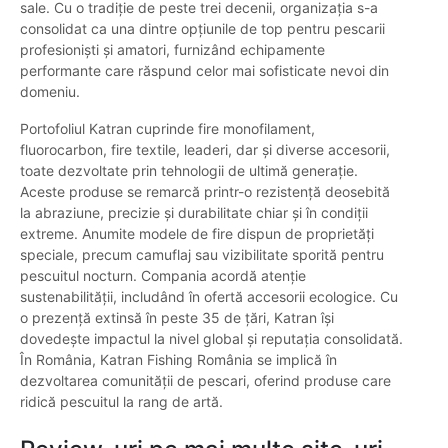
sale. Cu o tradiție de peste trei decenii, organizația s-a
consolidat ca una dintre opțiunile de top pentru pescarii
profesioniști și amatori, furnizând echipamente
performante care răspund celor mai sofisticate nevoi din
domeniu.
Portofoliul Katran cuprinde fire monofilament,
fluorocarbon, fire textile, leaderi, dar și diverse accesorii,
toate dezvoltate prin tehnologii de ultimă generație.
Aceste produse se remarcă printr-o rezistență deosebită
la abraziune, precizie şi durabilitate chiar și în condiții
extreme. Anumite modele de fire dispun de proprietăți
speciale, precum camuflaj sau vizibilitate sporită pentru
pescuitul nocturn. Compania acordă atenție
sustenabilității, includând în ofertă accesorii ecologice. Cu
o prezență extinsă în peste 35 de țări, Katran își
dovedește impactul la nivel global și reputația consolidată.
În România, Katran Fishing România se implică în
dezvoltarea comunității de pescari, oferind produse care
ridică pescuitul la rang de artă.