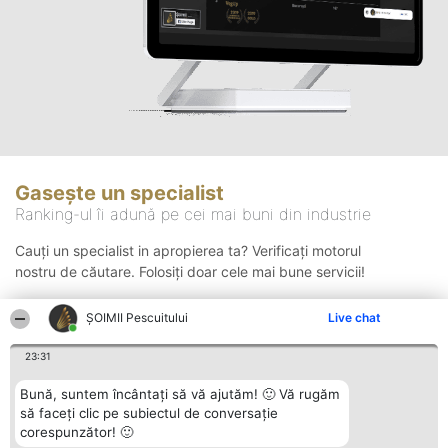
Gasește un specialist
Ranking-ul îi adună pe cei mai buni din industrie
Cauți un specialist in apropierea ta? Verificați motorul
nostru de căutare. Folosiți doar cele mai bune servicii!
ȘOIMII Pescuitului
Live chat
Căutare
23:31
Bună, suntem încântați să vă ajutăm! 🙂 Vă rugăm
să faceți clic pe subiectul de conversație
corespunzător! 🙂