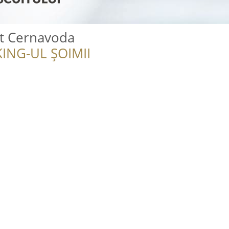
it Cernavoda
ING-UL ȘOIMII