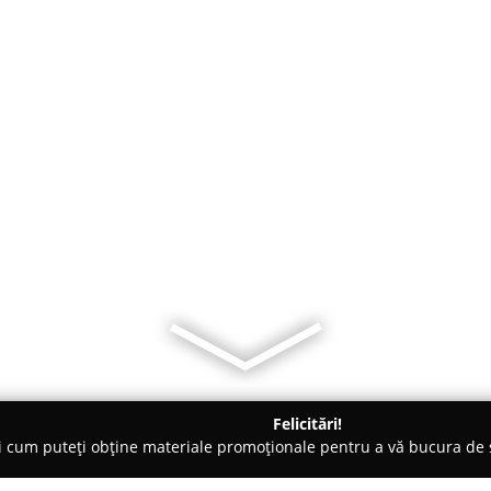
Felicitări!
ți cum puteți obține materiale promoționale pentru a vă bucura d