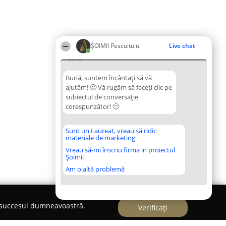
ȘOIMII Pescuitului
Live chat
07:30
Bună, suntem încântați să vă
ajutăm! 🙂 Vă rugăm să faceți clic pe
subiectul de conversație
corespunzător! 🙂
Sunt un Laureat, vreau să ridic
materiale de marketing
Vreau să-mi înscriu firma in proiectul
Șoimii
Am o altă problemă
e succesul dumneavoastră.
Verificați