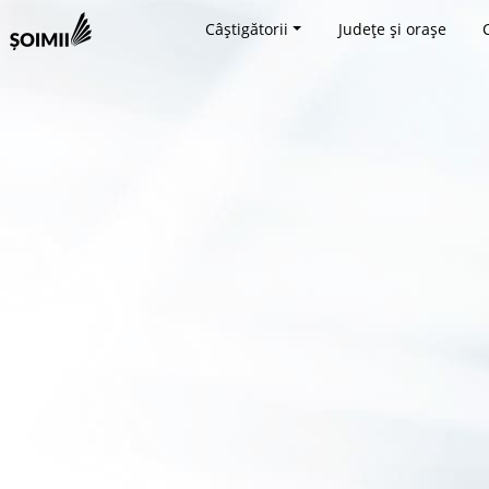
Câștigătorii
Județe și orașe