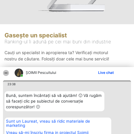
Gasește un specialist
Ranking-ul îi adună pe cei mai buni din industrie
Cauți un specialist in apropierea ta? Verificați motorul
nostru de căutare. Folosiți doar cele mai bune servicii!
ȘOIMII Pescuitului
Live chat
Căutare
23:38
Bună, suntem încântați să vă ajutăm! 🙂 Vă rugăm
să faceți clic pe subiectul de conversație
corespunzător! 🙂
Sunt un Laureat, vreau să ridic materiale de
Organizator Ranking
Plebiscyt
Contact
marketing
BRIGHT SOLUTIONS BR SRL
Câștigătorii
Contact
Aleea Timisul De Sus 2 Bl. A30
Lista Tuturor
Vreau să-mi înscriu firma in proiectul Șoimii