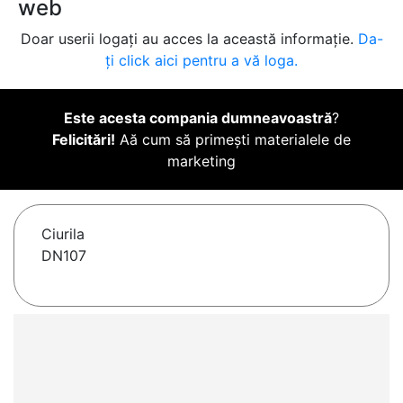
web
Doar userii logați au acces la această informație.
Da-
ți click aici pentru a vă loga.
Este acesta compania dumneavoastră
?
Felicitări!
Aă cum să primești materialele de
marketing
Ciurila
DN107