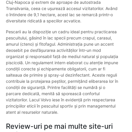
Cluj-Napoca și extrem de aproape de autostrada
Transilvania, ceea ce ușurează accesul vizitatorilor. Având
o întindere de 9,1 hectare, acest lac se remarcă printr-o
diversitate ridicată a speciilor acvatice.
Pescarii au la dispoziție un cadru ideal pentru practicarea
pescuitului, găsind în lac specii precum crapul, carasul,
amurul (cteno) și fitofagul. Administrația pune un accent
deosebit pe desfășurarea activităților într-un mod
organizat și responsabil față de mediul natural și populația
piscicolă. Un regulament intern elaborat cu atenție impune
condiții corecte și echipamente obligatorii, cum ar fi
salteaua de primire și spray-ul dezinfectant. Aceste reguli
contribuie la protejarea peștilor, permițând eliberarea lor în
condiții de siguranță. Printre facilități se numără și o
parcare dedicată, menită să sporească confortul
vizitatorilor. Lacul Volvo iese în evidență prin respectarea
principiilor eticii în pescuitul sportiv și prin managementul
atent al resurselor naturale.
Review-uri pe mai multe site-uri