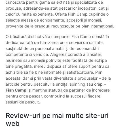
cunoscută pentru gama sa extinsă și specializată de
produse, adresându-se atât pescarilor începători, cât și
celor cu multă experiență. Oferta Fish Camp cuprinde o
selecție aleasă de echipamente, accesorii și momeli,
provenite de la branduri recunoscute pe plan internațional.
O trăsătură distinctivă a companiei Fish Camp constă în
dedicarea față de furnizarea unor servicii de calitate,
susținută de un personal amabil și de recomandări
competente și veridice. Alegerea corectă a lansetei,
mulinetei sau momelii potrivite este facilitată de echipa
bine pregătită, mereu dispusă să ofere suport pentru ca
achizițiile să fie bine informate și satisfăcătoare. Prin
aceasta, dar și prin vasta diversitate a produselor – de la
articole pentru pescuitul la undiță, spinning sau crap –
Fish Camp
își menține statutul de partener de încredere
pentru orice pescar, contribuind la succesul fiecărei
sesiuni de pescuit.
Review-uri pe mai multe site-uri
web