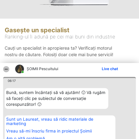
Gasește un specialist
Ranking-ul îi adună pe cei mai buni din industrie
Cauți un specialist in apropierea ta? Verificați motorul
nostru de căutare. Folosiți doar cele mai bune servicii!
ȘOIMII Pescuitului
Live chat
Căutare
06:17
Bună, suntem încântați să vă ajutăm! 🙂 Vă rugăm
să faceți clic pe subiectul de conversație
corespunzător! 🙂
Sunt un Laureat, vreau să ridic materiale de
Organizator Ranking
Plebiscyt
Contact
marketing
BRIGHT SOLUTIONS BR SRL
Câștigătorii
Contact
Aleea Timisul De Sus 2 Bl. A30
Lista Tuturor
Vreau să-mi înscriu firma in proiectul Șoimii
Sc. A Et. 4 Ap. 13 Cod 061952
Laureaților
Am o altă problemă
București
Reguli