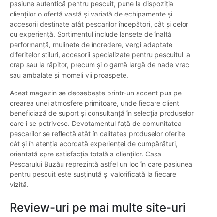
pasiune autentică pentru pescuit, pune la dispoziția
clienților o ofertă vastă și variată de echipamente și
accesorii destinate atât pescarilor începători, cât și celor
cu experiență. Sortimentul include lansete de înaltă
performanță, mulinete de încredere, vergi adaptate
diferitelor stiluri, accesorii specializate pentru pescuitul la
crap sau la răpitor, precum și o gamă largă de nade vrac
sau ambalate și momeli vii proaspete.
Acest magazin se deosebește printr-un accent pus pe
crearea unei atmosfere primitoare, unde fiecare client
beneficiază de suport și consultanță în selecția produselor
care i se potrivesc. Devotamentul față de comunitatea
pescarilor se reflectă atât în calitatea produselor oferite,
cât și în atenția acordată experienței de cumpărături,
orientată spre satisfacția totală a clienților. Casa
Pescarului Buzău reprezintă astfel un loc în care pasiunea
pentru pescuit este susținută și valorificată la fiecare
vizită.
Review-uri pe mai multe site-uri