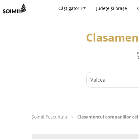
Câștigătorii
Județe și orașe
Clasament
Șoimii Pescuitului
Clasamentul companiilor cel 