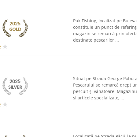
Puk Fishing, localizat pe Bulev
constituie un punct de referinț
magazin se remarcă prin oferta
destinate pescarilor ...
Situat pe Strada George Pobora
Pescarului se remarcă drept un
pescuit și vânătoare. Magazinul
și articole specializate, ...
Localizată pe Strada Păcii, la n