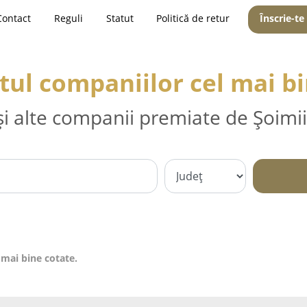
Contact
Reguli
Statut
Politică de retur
Înscrie-te
ul companiilor cel mai bi
și alte companii premiate de Șoimii
mai bine cotate.