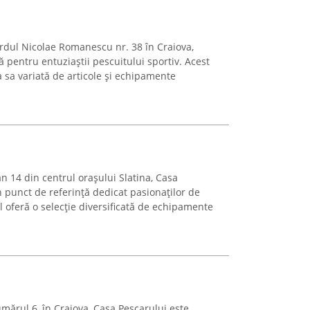
ardul Nicolae Romanescu nr. 38 în Craiova,
ă pentru entuziaștii pescuitului sportiv. Acest
 sa variată de articole și echipamente
n 14 din centrul orașului Slatina, Casa
 punct de referință dedicat pasionaților de
 oferă o selecție diversificată de echipamente
umărul 6, în Craiova, Casa Pescarului este