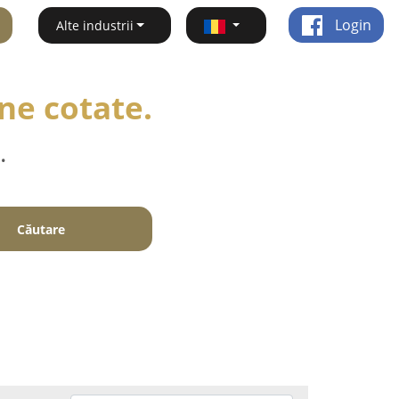
Login
Alte industrii
ne cotate.
.
Căutare